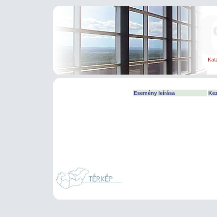
Kat
Esemény leírása
Ke