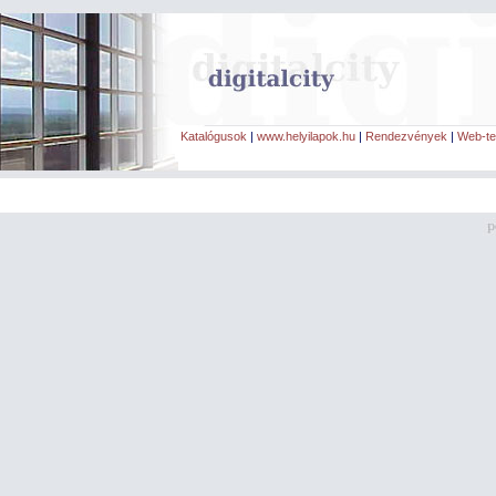
Katalógusok
|
www.helyilapok.hu
|
Rendezvények
|
Web-te