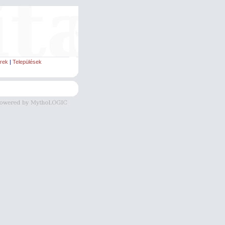
rek
|
Települések