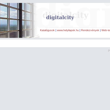
Katalógusok
|
www.helyilapok.hu
|
Rendezvények
|
Web-te