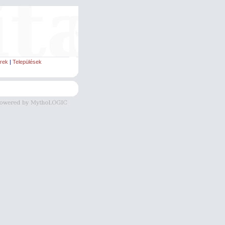
rek
|
Települések